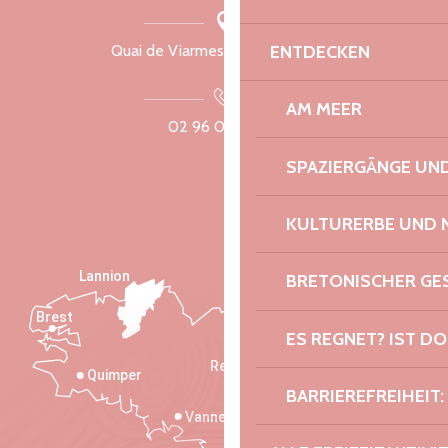
ENTDECKEN
Quai de Viarmes, 22300 Lannion
AM MEER
02 96 05 60 70
SPAZIERGÄNGE U
KULTURERBE UND 
Lannion
BRETONISCHER G
Brest
Saint-Malo
ES REGNET? IST DO
Rennes
Quimper
BARRIEREFREIHEIT:
Vannes