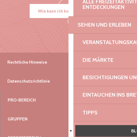
ALLE FREIZEITAKTIV
ENTDECKUNGEN
Wie kann ich kommen?
SEHEN UND ERLEBEN
VERANSTALTUNGSKA
DIE MÄRKTE
Rechtliche Hinweise
BESICHTIGUNGEN U
Datenschutzrichtlinie
EINTAUCHEN INS BR
PRO-BEREICH
TIPPS
GRUPPEN
AUSSTELLUNGEN
B