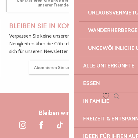
Kontaktieren Sie uns oder besuchen Sie uns in einem
unserer Fremdenverkehrsbüros.
URLAUBSVERMIET
BLEIBEN SIE IN KONTAKT!
WANDERHERBERGE
Verpassen Sie keine unserer guten Tipps und
Neuigkeiten über die Côte de Granit Rose, melden Sie
UNGEWÖHNLICHE 
sich für unseren Newsletter an.
ALLE UNTERKÜNFTE
Abonnieren Sie unseren Newsletter
ESSEN
IN FAMILIE
Suche
Voir les favoris
Bleiben wir verbunden
FREIZEIT & ENTSPA
IDEEN FÜR IHREN AU