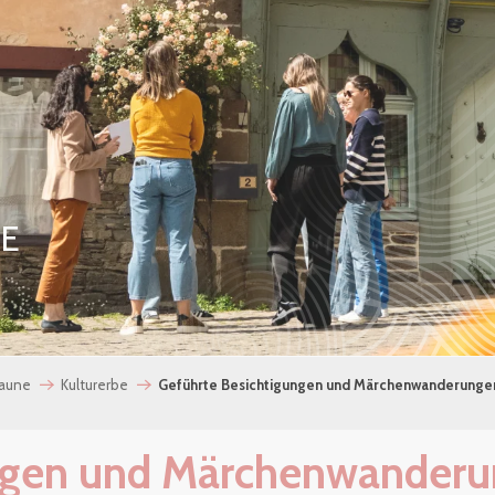
SE
Laune
Kulturerbe
Geführte Besichtigungen und Märchenwanderunge
ungen und Märchenwander