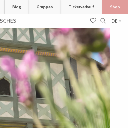
Blog
Gruppen
Ticketverkauf
Shop
ISCHES
DE
Suche
Voir les favoris