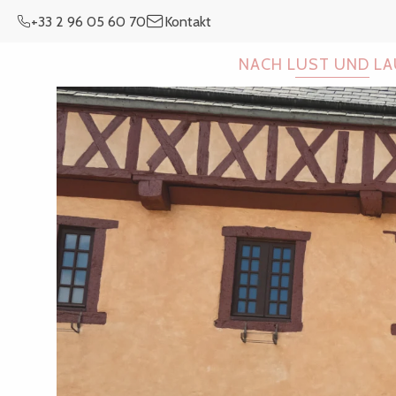
Aller
+33 2 96 05 60 70
Kontakt
au
contenu
NACH LUST UND L
principal