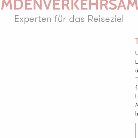
EMDENVERKEHRSAM
Experten für das Reiseziel
U
L
u
T
f
L
M
h