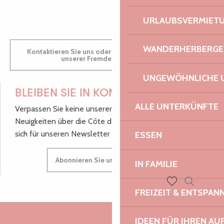
URLAUBSVERMIET
WANDERHERBERGE
Kontaktieren Sie uns oder besuchen Sie uns in einem
unserer Fremdenverkehrsbüros.
UNGEWÖHNLICHE 
BLEIBEN SIE IN KONTAKT!
ALLE UNTERKÜNFTE
Verpassen Sie keine unserer guten Tipps und
Neuigkeiten über die Côte de Granit Rose, melden Sie
sich für unseren Newsletter an.
ESSEN
Abonnieren Sie unseren Newsletter
IN FAMILIE
FREIZEIT & ENTSPA
Suche
Voir les favoris
IDEEN FÜR IHREN AU