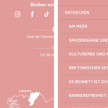
Bleiben wir verbunden
ENTDECKEN
AM MEER
Quai de Viarmes, 22300 Lannion
SPAZIERGÄNGE U
KULTURERBE UND 
02 96 05 60 70
BRETONISCHER G
ES REGNET? IST DO
Lannion
BARRIEREFREIHEIT:
Brest
Saint-Malo