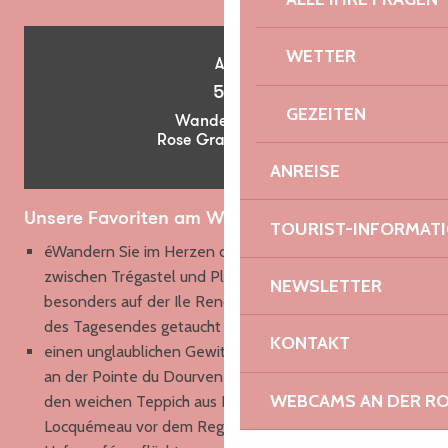
WETTER
Ab
5€
GEZEITEN
Wanderkarte
Rose Granit Coast
ANREISE
Unsere Favoriten am Wegesrand
TOURIST-INFORMAT
é
Wandern Sie im Herzen der rosa Granitchaos
zwischen Trégastel und Ploumanac’h, und ganz
NEWSLETTER
besonders auf der Ile Renote, die in das sanfte Licht
des Tagesendes getaucht ist;
KONTAKT
einen unglaublichen Gewitterhimmel vom Zollhäuschen
an der Pointe du Dourven aus bewundern, dann über
WEBCAMS AN DER RO
den weichen Teppich aus Kiefernnadeln laufen, um
Locquémeau vor dem Regen zu erreichen und sich ins