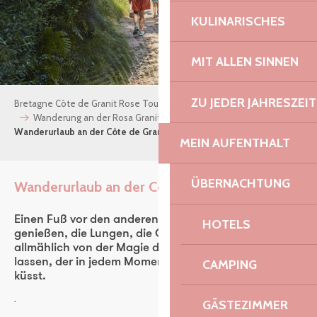
KULINARISCHES
MIT ALLEN SINNEN
ZU JEDER JAHRESZEIT
Bretagne Côte de Granit Rose Tourismus
Nach Lust und Laune
Wanderung an der Rosa Granitküste
Wanderurlaub an der Côte de Granit Rose
MEIN AUFENTHALT
ÜBERNACHTUNG
Wanderurlaub an der Côte de Granit Rose
Ajout
Einen Fuß vor den anderen setzen. Die Aussicht
HOTELS
genießen, die Lungen, die Ohren… Und sich
allmählich von der Magie des GR34 anstecken
lassen, der in jedem Moment den Meereshorizont
CAMPING
küsst.
.
GÄSTEZIMMER