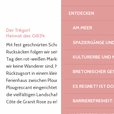
ENTDECKEN
AM MEER
Der Trégor!
Heimat des GR34
SPAZIERGÄNGE U
Mit fest geschnürten Schuhen und unseren
Rucksäcken folgen wir seit fast einer Woche jeden
KULTURERBE UND 
Tag den rot-weißen Markierungen des GR®34. Da
wir keine Wanderer sind, haben wir unseren
BRETONISCHER G
Rückzugsort in einem kleinen, gemütlichen
Ferienhaus zwischen Ploumanac’h und
ES REGNET? IST DO
Plougrescant eingerichtet, das ideal gelegen ist, um
die vielfältigen Landschaften des Trégor und der
BARRIEREFREIHEIT:
Côte de Granit Rose zu erkunden.