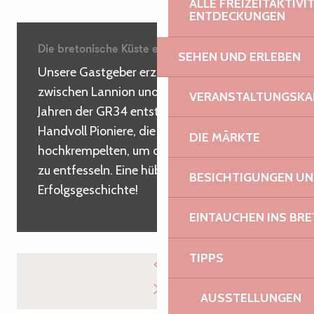
ALLE FREIZEITAKTIV
ENTDECKUNGEN
Die bretonische Küste entfesseln
SEHEN UND ERLEBEN
Unsere Gastgeber erzählen uns, dass hier,
zwischen Lannion und Trébeurden, vor 50
VERANSTALTUNGSKA
Jahren der GR34 entstand, dank einer
Handvoll Pioniere, die ihre Ärmel
DIE MÄRKTE
hochkrempelten, um den alten Zöllnerpfad
zu entfesseln. Eine hübsche
BESICHTIGUNGEN U
Erfolgsgeschichte!
EINTAUCHEN INS BR
TIPPS
AUSSTELLUNGEN