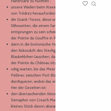
Hafencafé zu flüchten ;
unsere Waden beim Kraxeln auf den wilden Klippen
Suche
Voir les favoris
von Trédrez herausfordern;
die Granit-Torsos, diese unglaublichen ruinösen
Silhouetten, die einem fantastischen Buch
entsprungen zu sein scheinen, zwischen Pors Scaff und
der Pointe du Gouffre in Plougrescant anflirten;
dann in die bretonische Heidelandschaft eintauchen,
den Kokosduft des Stechginsters riechen, einem
Blaukehlchen lauschen, das auf seinem Vorsprung an
der Pointe du Château sitzt;
ruhig warten, bis das Meer absinkt, um die Bucht von
Pellinec zwischen Port Blanc und Buguélès zu
durchqueren, wobei das einzige Geräusch das Hin und
Her der Gezeiten ist;
den überraschenden Kieselpfeil der Talbertfurche vom
Semaphor von Creac’h Maout aus entdecken, dann ein
kleines Stück davon abwandern, gegen den Wind