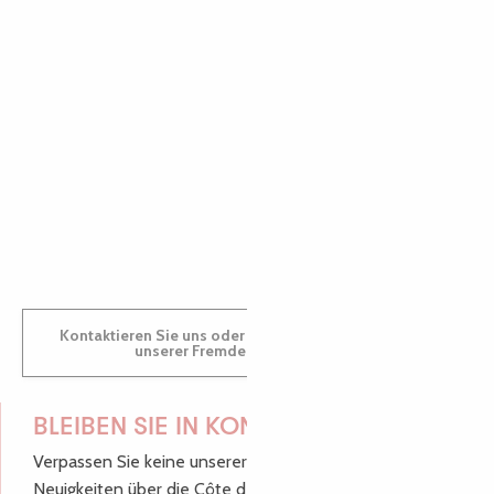
PAULINE
AUDREY
GWENAËLLE
Kontaktieren Sie uns oder besuchen Sie uns in einem
unserer Fremdenverkehrsbüros.
BLEIBEN SIE IN KONTAKT!
Verpassen Sie keine unserer guten Tipps und
Neuigkeiten über die Côte de Granit Rose, melden Sie