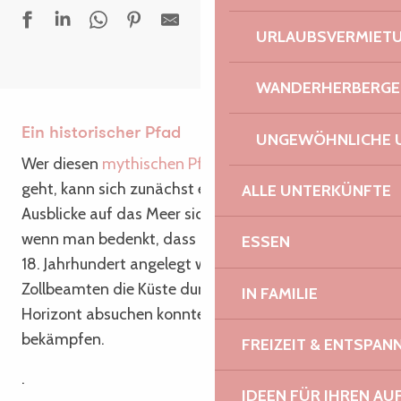
URLAUBSVERMIET
WANDERHERBERGE
Ein historischer Pfad
UNGEWÖHNLICHE 
Wer diesen
mythischen Pfad
rund um die Bretagne
geht, kann sich zunächst einmal atemberaubender
ALLE UNTERKÜNFTE
Ausblicke auf das Meer sicher sein. Das ist logisch,
wenn man bedenkt, dass der Pfad ursprünglich im
ESSEN
18. Jahrhundert angelegt wurde, damit die
Zollbeamten die Küste durchstreifen und den
IN FAMILIE
Horizont absuchen konnten, um den Schmuggel zu
bekämpfen.
FREIZEIT & ENTSPA
.
IDEEN FÜR IHREN AU