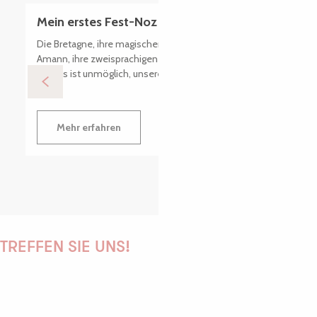
Mein erstes Fest-Noz in der Bretagne
Die Bretagne, ihre magischen Landschaften, ihr Kouign-
Amann, ihre zweisprachigen Schilder… und ihre Festoù-
noz! Es ist unmöglich, unsere Urlaubswoche an der...
Mehr erfahren
TREFFEN SIE UNS!