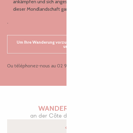
ankämpfen und sich angesichts der Unermesslichkeit
dieser Mondlandschaft ganz klein fühlen.
.
Um Ihre Wanderung vorzubereiten, kontaktieren Sie
uns
Ou téléphonez-nous au
02 96 05 60 7
▒▒
WANDERKARTEN
an der Côte de Granit Rose