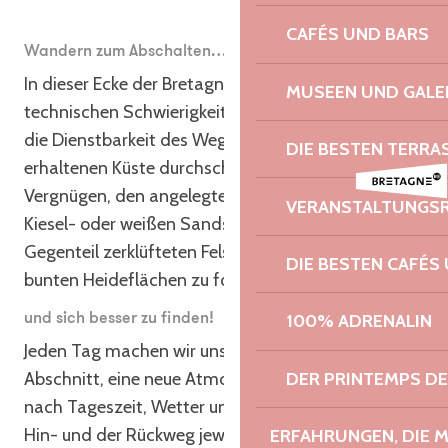
CAFÉS UND BARS
Wandern zum Abschalten…
In dieser Ecke der Bretagne gibt es keine großen
MUSEEN UND GALE
technischen Schwierigkeiten und keine Villen, die
die Dienstbarkeit des Weges an der liebevoll
DIE BESTEN TERRA
erhaltenen Küste durchschneiden! Nur das
Vergnügen, den angelegten Wegen zwischen
VERANSTALTUNGS
Kiesel- oder weißen Sandstränden, runden oder im
Gegenteil zerklüfteten Felsen, wilden Klippen und
DIE BESTEN CAFÉS
bunten Heideflächen zu folgen…
100% ADRENALIN
und sich besser zu finden!
Jeden Tag machen wir uns auf, um einen neuen
DER PRINTEMPS D
Abschnitt, eine neue Atmosphäre zu entdecken. Je
nach Tageszeit, Wetter und Gezeiten enthüllen der
Hin- und der Rückweg jeweils ihre Schätze. Im
ERFAHRUNGEN, DIE 