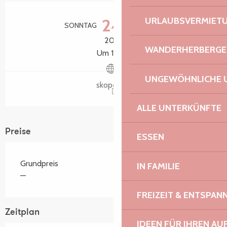
Öffnungszeiten & Kontaktdaten
24.
URLAUBSVERMIET
SONNTAG
JANUAR
2027
WANDERHERBERGE
Um 14:00
UNGEWÖHNLICHE 
skope.bzh
ALLE UNTERKÜNFTE
Preise
ESSEN
Grundpreis
IN FAMILIE
—
FREIZEIT & ENTSPA
Zeitplan
IDEEN FÜR IHREN AU