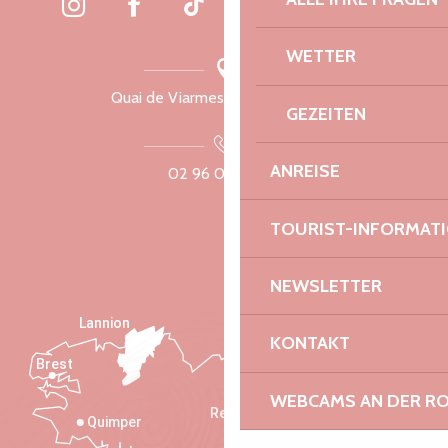
WETTER
Quai de Viarmes, 22300 Lannion
GEZEITEN
ANREISE
02 96 05 60 70
TOURIST-INFORMAT
NEWSLETTER
Lannion
KONTAKT
Brest
Saint-Malo
WEBCAMS AN DER RO
Rennes
Quimper