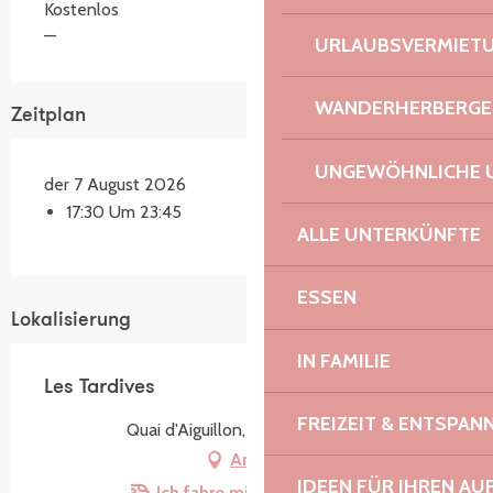
Kostenlos
—
URLAUBSVERMIET
WANDERHERBERGE
Zeitplan
UNGEWÖHNLICHE 
der 7 August 2026
17:30 Um 23:45
ALLE UNTERKÜNFTE
ESSEN
Lokalisierung
IN FAMILIE
Les Tardives
FREIZEIT & ENTSPA
Quai d'Aiguillon, 22300 Lannion
Anfahrt
IDEEN FÜR IHREN AU
Ich fahre mit dem Zug hin!