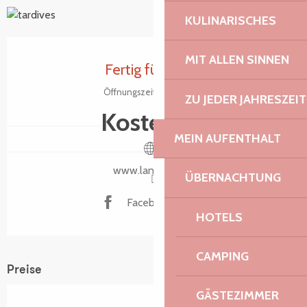
KULINARISCHES
+1 Foto
Öffnungszeiten & Kontaktdaten
MIT ALLEN SINNEN
Fertig für heute
Öffnungszeiten ansehen
ZU JEDER JAHRESZEIT
Kostenlos
MEIN AUFENTHALT
www.lannion.bzh
ÜBERNACHTUNG
Facebook Seite
HOTELS
CAMPING
Preise
GÄSTEZIMMER