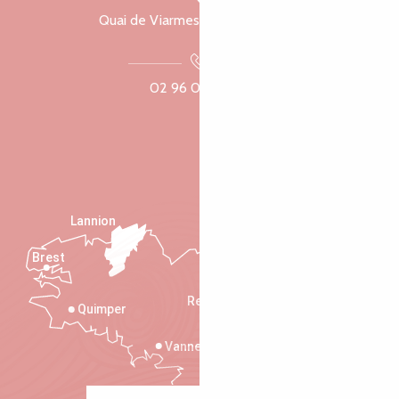
Quai de Viarmes, 22300 Lannion
02 96 05 60 70
Lannion
Brest
Saint-Malo
Rennes
Quimper
Vannes