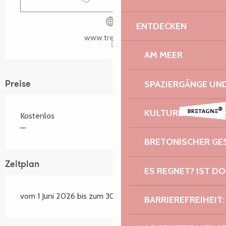
ENTDECKEN
www.tregastel.fr
AM MEER
SPAZIERGÄNGE U
Preise
KULTURERBE UND 
Kostenlos
—
BRETONISCHER G
Zeitplan
ES REGNET? IST DO
vom 1 Juni 2026 bis zum 30 November 2026
BARRIEREFREIHEIT: