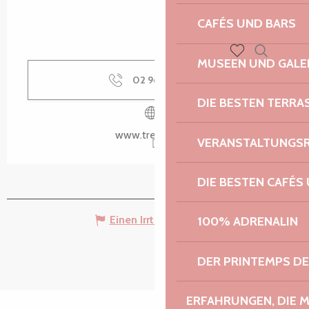
CAFÉS UND BARS
MUSEEN UND GALE
Suche
Voir les favoris
02 96 15 38
▒▒
DIE BESTEN TERRA
www.tregastel.fr
VERANSTALTUNGS
DIE BESTEN CAFÉS
Einen Irrtum angeben
100% ADRENALIN
DER PRINTEMPS D
ERFAHRUNGEN, DIE 