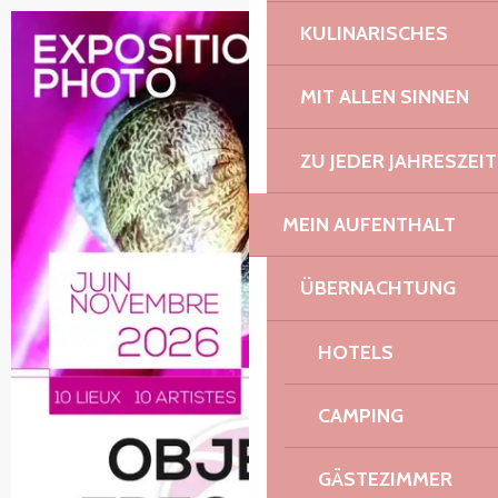
KULINARISCHES
MIT ALLEN SINNEN
ZU JEDER JAHRESZEIT
MEIN AUFENTHALT
ÜBERNACHTUNG
HOTELS
CAMPING
GÄSTEZIMMER