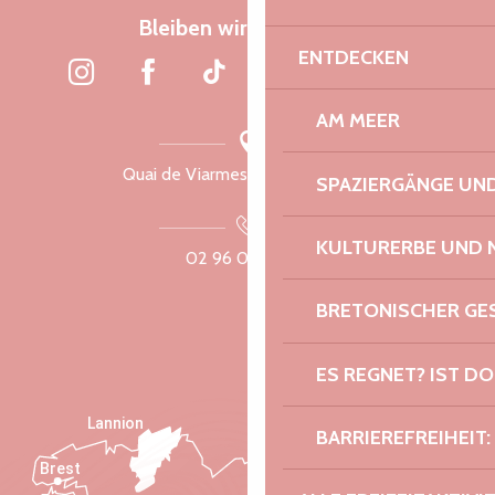
Bleiben wir verbunden
ENTDECKEN
AM MEER
Quai de Viarmes, 22300 Lannion
SPAZIERGÄNGE U
KULTURERBE UND 
02 96 05 60 70
BRETONISCHER G
ES REGNET? IST DO
Lannion
BARRIEREFREIHEIT:
Brest
Saint-Malo