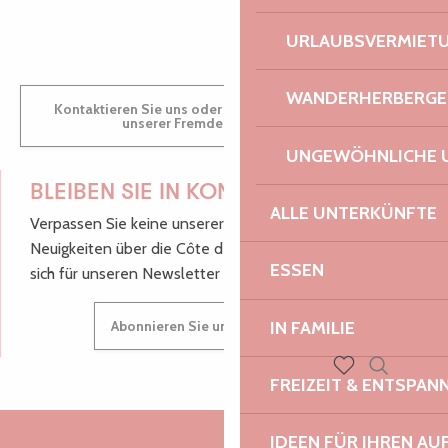
GWENAËLLE
URLAUBSVERMIET
WANDERHERBERGE
Kontaktieren Sie uns oder besuchen Sie uns in einem
unserer Fremdenverkehrsbüros.
UNGEWÖHNLICHE 
BLEIBEN SIE IN KONTAKT!
ALLE UNTERKÜNFTE
Verpassen Sie keine unserer guten Tipps und
Neuigkeiten über die Côte de Granit Rose, melden Sie
ESSEN
sich für unseren Newsletter an.
IN FAMILIE
Abonnieren Sie unseren Newsletter
FREIZEIT & ENTSPA
Suche
Voir les favoris
IDEEN FÜR IHREN AU