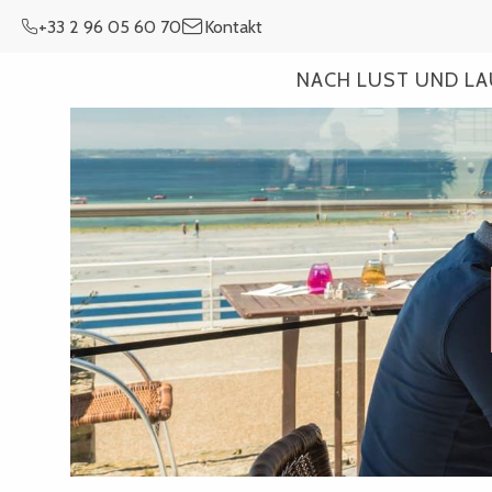
Aller
+33 2 96 05 60 70
Kontakt
au
contenu
NACH LUST UND L
principal