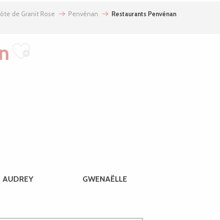
Côte de Granit Rose
Penvénan
Restaurants Penvénan
n
Ajouter aux favoris
AUDREY
GWENAËLLE