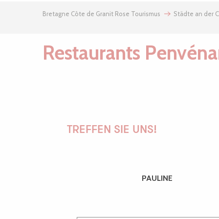
Bretagne Côte de Granit Rose Tourismus
Städte an der 
Restaurants Penvéna
Ty Gouffre
Le Ty Gwen
TREFFEN SIE UNS!
Le Grand Hôtel de Port-Blanc
Krampouz Café
PAULINE