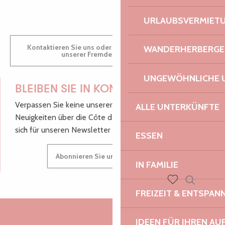
URLAUBSVERMIET
Kontaktieren Sie uns oder besuchen Sie uns in einem
WANDERHERBERGE
unserer Fremdenverkehrsbüros.
UNGEWÖHNLICHE 
BLEIBEN SIE IN KONTAKT!
Verpassen Sie keine unserer guten Tipps und
ALLE UNTERKÜNFTE
Neuigkeiten über die Côte de Granit Rose, melden Sie
sich für unseren Newsletter an.
ESSEN
Abonnieren Sie unseren Newsletter
IN FAMILIE
Suche
FREIZEIT & ENTSPA
Voir les favoris
IDEEN FÜR IHREN AU