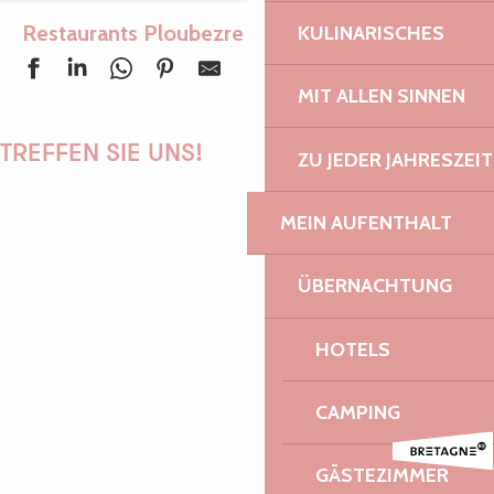
Restaurants Ploubezre
KULINARISCHES
Ajouter aux favoris
MIT ALLEN SINNEN
Manolé
Inseme
TREFFEN SIE UNS!
ZU JEDER JAHRESZEIT
MEIN AUFENTHALT
PAULINE
ÜBERNACHTUNG
HOTELS
AUDREY
CAMPING
GÄSTEZIMMER
GWENAËLLE