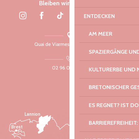
Bleiben wir verbunden
ENTDECKEN
AM MEER
Quai de Viarmes, 22300 Lannion
SPAZIERGÄNGE U
02 96 05 60 70
KULTURERBE UND 
BRETONISCHER G
ES REGNET? IST DO
Lannion
BARRIEREFREIHEIT:
Brest
Saint-Malo