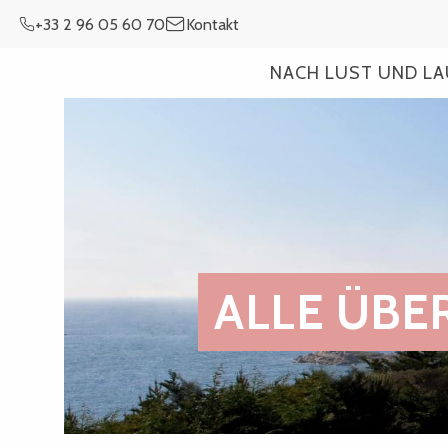
Aller
+33 2 96 05 60 70
Kontakt
au
contenu
NACH LUST UND L
principal
ALLE ÜB