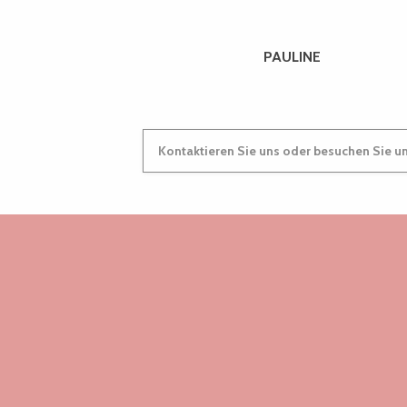
Françoise Le Guillouzic
Le Derrien
PAULINE
Maison du four du Manoir de Goaz Froment
Ty Karreg - Dominique Dehay
Nombril de Vénus
Camping Liberté Landrellec
Résidence du Pelican & Spa - Suites romantiques
Kontaktieren Sie uns oder besuchen Sie u
Camping de Keravilin