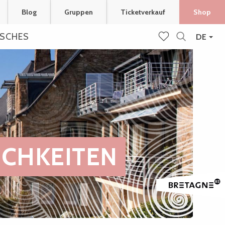
Blog
Gruppen
Ticketverkauf
Shop
ISCHES
DE
Suche
Voir les favoris
CHKEITEN