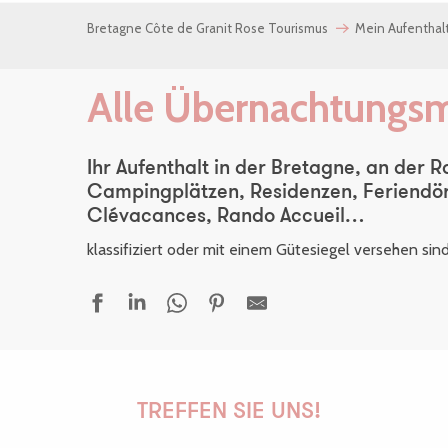
Bretagne Côte de Granit Rose Tourismus
Mein Aufenthal
Alle Übernachtungsm
Ihr Aufenthalt in der Bretagne, an der 
Campingplätzen, Residenzen, Feriendör
Clévacances, Rando Accueil…
klassifiziert oder mit einem Gütesiegel versehen sind
Catherine Augès
Marie Antoinette Le Gall
TREFFEN SIE UNS!
Chambres d'hôtes presqu'île du Trégor
Le Run Ar Mor 22